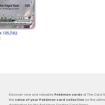
X 135/182
t
Discover rare and valuable
Pokémon cards
at The Card S
the
value of your Pokémon card collection
on the ultim
destination for the Pokémon Trading Card Game.