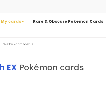
My cards
Rare & Obscure Pokemon Cards
earch for:
h EX
Pokémon cards