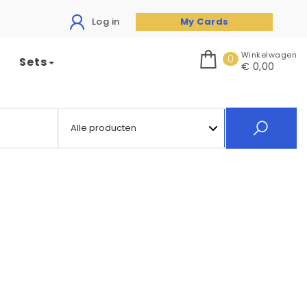
Log in
My Cards
Winkelwagen
0
Sets
€ 0,00