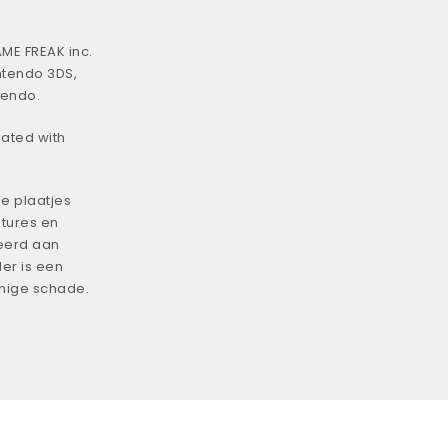
ME FREAK inc.
ntendo 3DS,
tendo.
iated with
e plaatjes
tures en
eerd aan
er is een
enige schade.