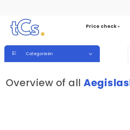
Skip to content
Price check
The Card Seller
S
Categorieën
Overview of all
Aegislas