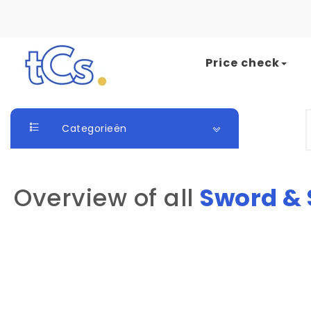
Skip to content
Price check
The Card Seller
S
Categorieën
Overview of all
Sword & 