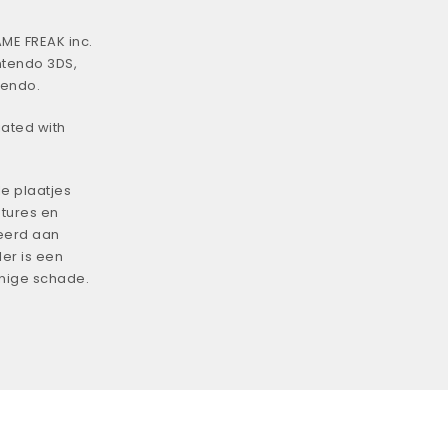
ME FREAK inc.
ntendo 3DS,
tendo.
iated with
e plaatjes
tures en
eerd aan
er is een
enige schade.