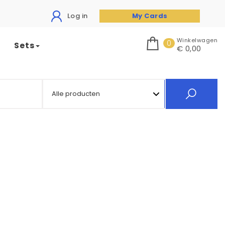
Log in
My Cards
Winkelwagen
0
Sets
€ 0,00