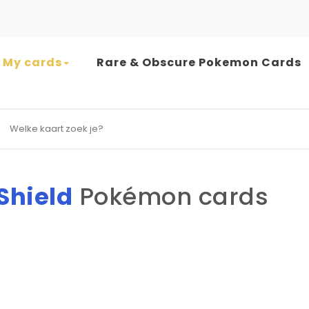
My cards
Rare & Obscure Pokemon Cards
earch for:
Shield
Pokémon cards