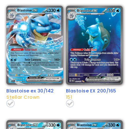
Blastoise ex 30/142
Blastoise EX 200/165
Stellar Crown
151