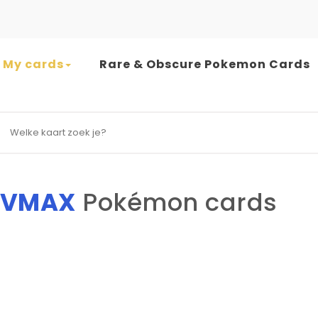
My cards
Rare & Obscure Pokemon Cards
earch for:
n VMAX
Pokémon cards