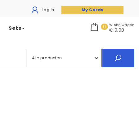
Log in
My Cards
Winkelwagen
0
Sets
€ 0,00