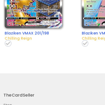
Blaziken VMAX 201/198
Blaziken V
Chilling Reign
Chilling Rei
TheCardSeller
Shop