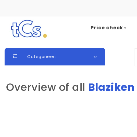
Skip to content
Price check
The Card Seller
S
Categorieën
Overview of all
Blazike