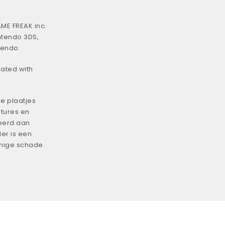
ME FREAK inc.
ntendo 3DS,
tendo.
iated with
e plaatjes
tures en
eerd aan
er is een
enige schade.