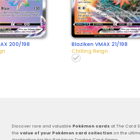
MAX 200/198
Blaziken VMAX 21/198
gn
Chilling Reign
Discover rare and valuable
Pokémon cards
at The Card S
the
value of your Pokémon card collection
on the ultim
destination for the Pokémon Trading Card Game.