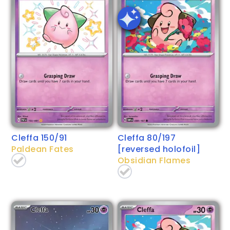
Cleffa 150/91
Cleffa 80/197
Paldean Fates
[reversed holofoil]
Obsidian Flames