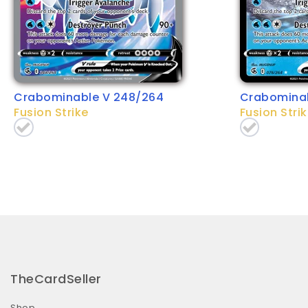
Crabominable V 248/264
Crabominab
Fusion Strike
Fusion Stri
TheCardSeller
Shop