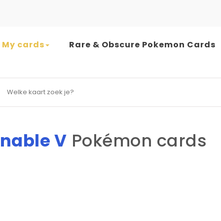
My cards
Rare & Obscure Pokemon Cards
earch for:
nable V
Pokémon cards