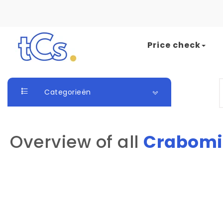
Skip to content
Price check
The Card Seller
S
Categorieën
Overview of all
Crabomi