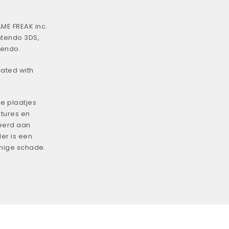
ME FREAK inc.
ntendo 3DS,
tendo.
iated with
e plaatjes
tures en
eerd aan
er is een
enige schade.