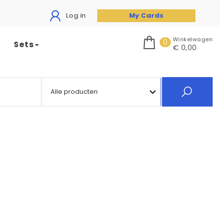
Log in
My Cards
Winkelwagen
0
Sets
€ 0,00