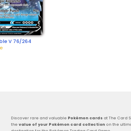
le V 76/264
ke
Discover rare and valuable
Pokémon cards
at The Card S
the
value of your Pokémon card collection
on the ultim
destination for the Pokémon Trading Card Game.