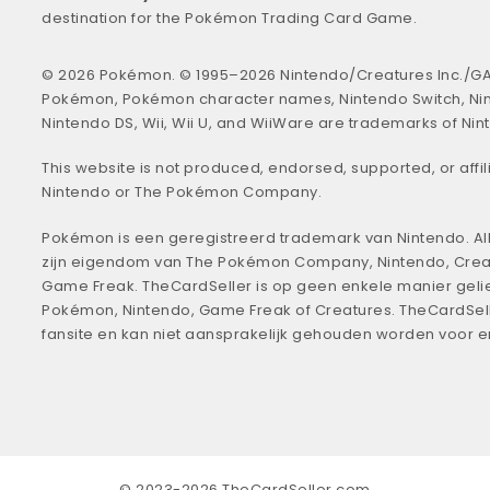
destination for the Pokémon Trading Card Game.
© 2026 Pokémon. © 1995–2026 Nintendo/Creatures Inc./GA
Pokémon, Pokémon character names, Nintendo Switch, Ni
Nintendo DS, Wii, Wii U, and WiiWare are trademarks of Nin
This website is not produced, endorsed, supported, or affil
Nintendo or The Pokémon Company.
Pokémon is een geregistreerd trademark van Nintendo. All
zijn eigendom van The Pokémon Company, Nintendo, Crea
Game Freak. TheCardSeller is op geen enkele manier geli
Pokémon, Nintendo, Game Freak of Creatures. TheCardSell
fansite en kan niet aansprakelijk gehouden worden voor 
© 2023-2026 TheCardSeller.com