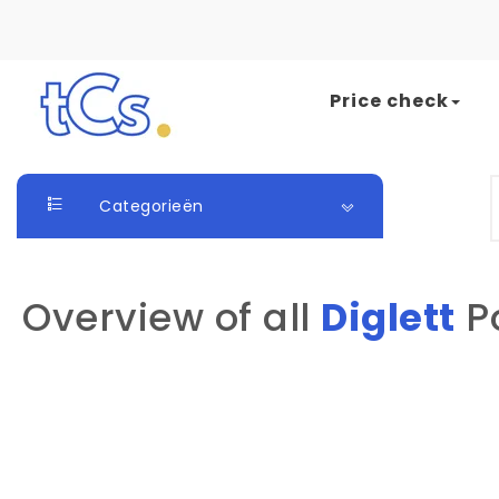
Skip to content
Price check
The Card Seller
S
Categorieën
Overview of all
Diglett
P