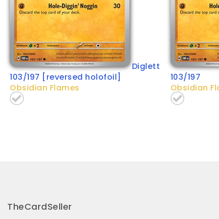
Diglett
103/197 [reversed holofoil]
103/197
Obsidian Flames
Obsidian F
TheCardSeller