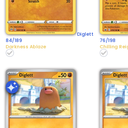
Diglett
84/189
76/198
Darkness Ablaze
Chilling Rei