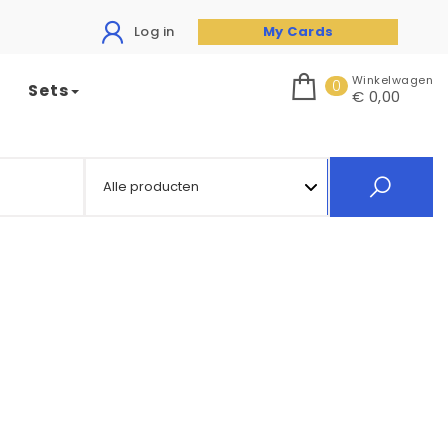
Log in
My Cards
Winkelwagen
0
Sets
€ 0,00