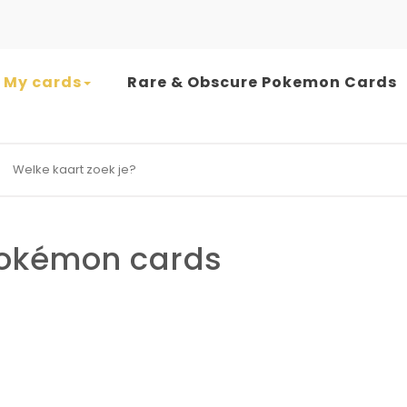
My cards
Rare & Obscure Pokemon Cards
earch for:
okémon cards