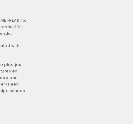
ME FREAK inc.
ntendo 3DS,
tendo.
iated with
e plaatjes
tures en
eerd aan
er is een
enige schade.