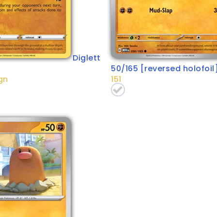
Diglett
50/165 [reversed holofoil
gn
151