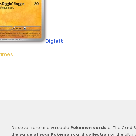
Diglett
lames
Discover rare and valuable
Pokémon cards
at The Card S
the
value of your Pokémon card collection
on the ultim