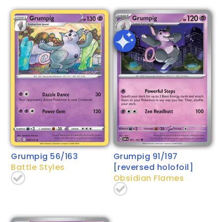
Grumpig 56/163
Grumpig 91/197
Battle Styles
[reversed holofoil]
Obsidian Flames