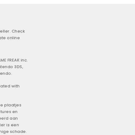
eller. Check
ate online
ME FREAK inc.
ntendo 3DS,
tendo.
iated with
e plaatjes
tures en
eerd aan
er is een
enige schade.