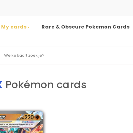
My cards
Rare & Obscure Pokemon Cards
earch for:
X
Pokémon cards