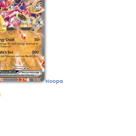
Hoopa
t