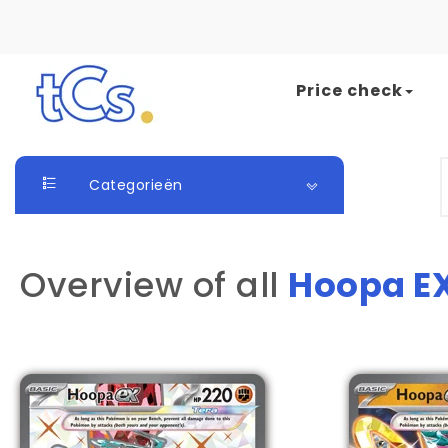
Skip to content
Price check
The Card Seller
S
Categorieën
Overview of all
Hoopa E