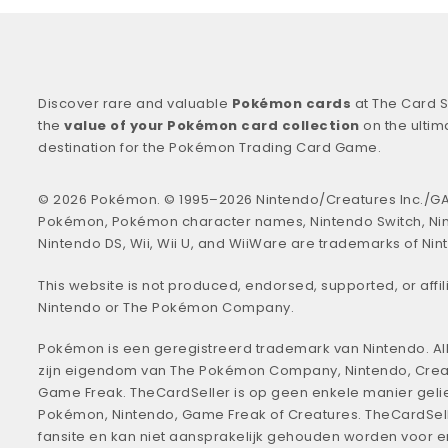
Discover rare and valuable
Pokémon cards
at The Card S
the
value of your Pokémon card collection
on the ultim
destination for the Pokémon Trading Card Game.
© 2026 Pokémon. © 1995–2026 Nintendo/Creatures Inc./GA
Pokémon, Pokémon character names, Nintendo Switch, Ni
Nintendo DS, Wii, Wii U, and WiiWare are trademarks of Nin
This website is not produced, endorsed, supported, or affil
Nintendo or The Pokémon Company.
Pokémon is een geregistreerd trademark van Nintendo. All
zijn eigendom van The Pokémon Company, Nintendo, Crea
Game Freak. TheCardSeller is op geen enkele manier geli
Pokémon, Nintendo, Game Freak of Creatures. TheCardSell
fansite en kan niet aansprakelijk gehouden worden voor 