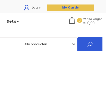
Log in
My Cards
Winkelwagen
0
Sets
€ 0,00