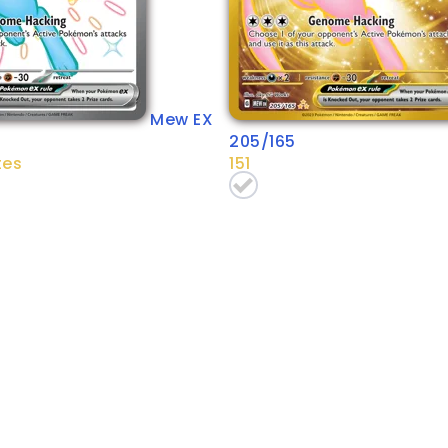
Mew EX
205/165
tes
151