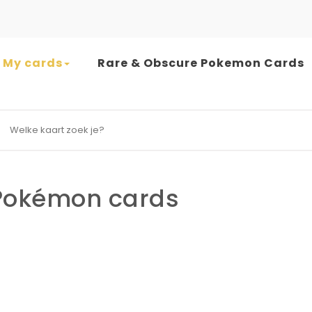
My cards
Rare & Obscure Pokemon Cards
earch for:
okémon cards