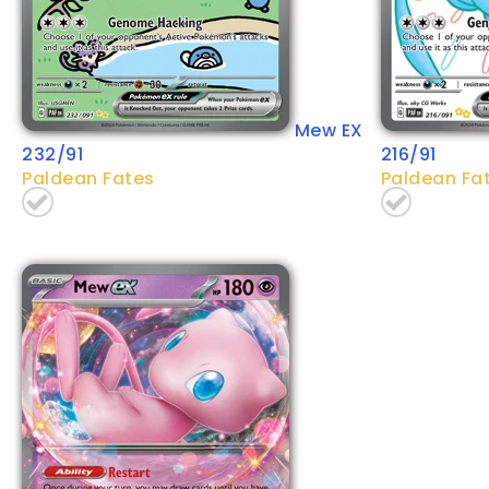
Mew EX
232/91
216/91
Paldean Fates
Paldean Fa