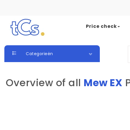
Skip to content
Price check
The Card Seller
S
Categorieën
Overview of all
Mew EX
P