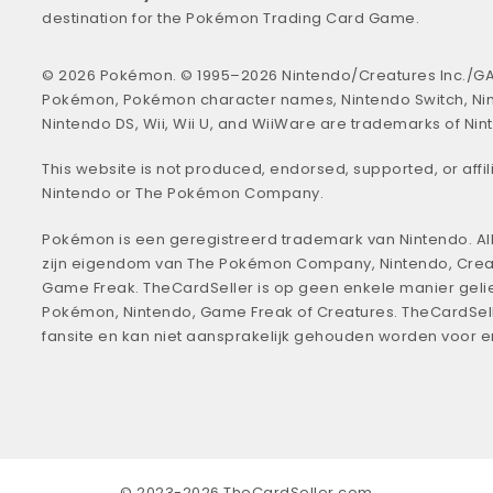
destination for the Pokémon Trading Card Game.
© 2026 Pokémon. © 1995–2026 Nintendo/Creatures Inc./GA
Pokémon, Pokémon character names, Nintendo Switch, Ni
Nintendo DS, Wii, Wii U, and WiiWare are trademarks of Nin
This website is not produced, endorsed, supported, or affil
Nintendo or The Pokémon Company.
Pokémon is een geregistreerd trademark van Nintendo. All
zijn eigendom van The Pokémon Company, Nintendo, Crea
Game Freak. TheCardSeller is op geen enkele manier geli
Pokémon, Nintendo, Game Freak of Creatures. TheCardSell
fansite en kan niet aansprakelijk gehouden worden voor 
© 2023-2026 TheCardSeller.com