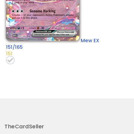
Mew EX
151/165
151
TheCardSeller