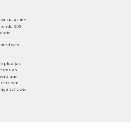
ME FREAK inc.
ntendo 3DS,
tendo.
iated with
e plaatjes
tures en
eerd aan
er is een
enige schade.