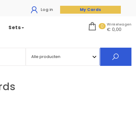
Log in
My Cards
Winkelwagen
0
Sets
€ 0,00
rds