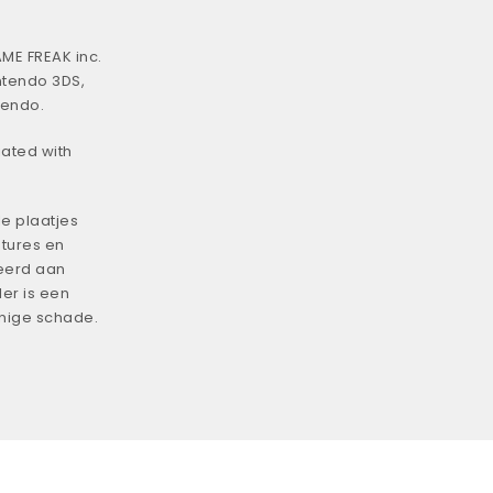
ME FREAK inc.
ntendo 3DS,
tendo.
iated with
e plaatjes
tures en
eerd aan
er is een
enige schade.