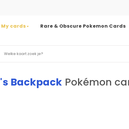
My cards
Rare & Obscure Pokemon Cards
earch for:
s Backpack
Pokémon ca