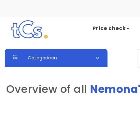
Skip to content
Price check
The Card Seller
S
Categorieën
Overview of all
Nemona"