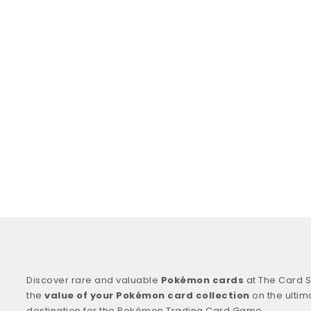
Discover rare and valuable
Pokémon cards
at The Card S
the
value of your Pokémon card collection
on the ultim
destination for the Pokémon Trading Card Game.