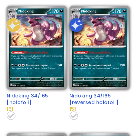
Nidoking 34/165
Nidoking 34/165
[holofoil]
[reversed holofoil]
151
151