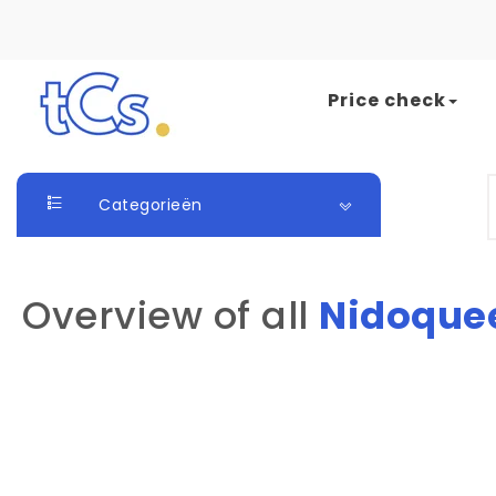
Skip to content
Price check
The Card Seller
S
Categorieën
Overview of all
Nidoque