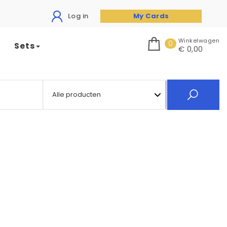
Log in
My Cards
Winkelwagen
0
Sets
€ 0,00