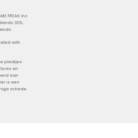
ME FREAK inc.
ntendo 3DS,
tendo.
iated with
e plaatjes
tures en
eerd aan
er is een
enige schade.