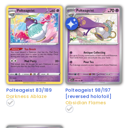
Polteageist 83/189
Polteageist 98/197
Darkness Ablaze
[reversed holofoil]
Obsidian Flames