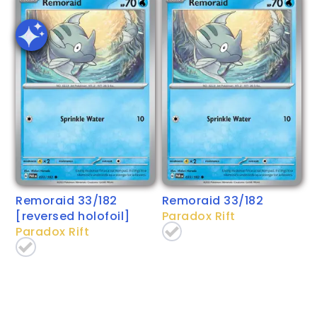
Remoraid 33/182
Remoraid 33/182
[reversed holofoil]
Paradox Rift
Paradox Rift