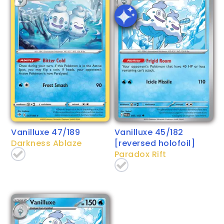
Vanilluxe 47/189
Vanilluxe 45/182
Darkness Ablaze
[reversed holofoil]
Paradox Rift