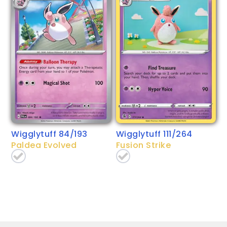
Wigglytuff 84/193
Wigglytuff 111/264
Paldea Evolved
Fusion Strike