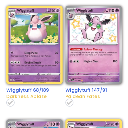
Wigglytuff 68/189
Wigglytuff 147/91
Darkness Ablaze
Paldean Fates