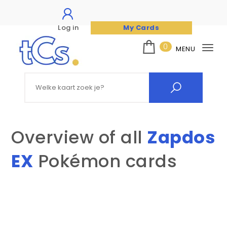
Log in
My Cards
Skip to content
0
MENU
Tog
nav
The Card Seller
Search for:
Overview of all
Zapdos
EX
Pokémon cards