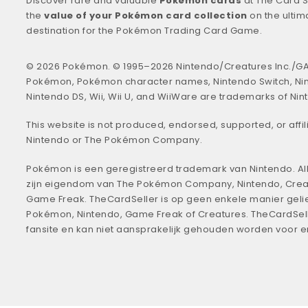
Discover rare and valuable
Pokémon cards
at The Card S
the
value of your Pokémon card collection
on the ultim
destination for the Pokémon Trading Card Game.
© 2026 Pokémon. © 1995–2026 Nintendo/Creatures Inc./GA
Pokémon, Pokémon character names, Nintendo Switch, Ni
Nintendo DS, Wii, Wii U, and WiiWare are trademarks of Nin
This website is not produced, endorsed, supported, or affil
Nintendo or The Pokémon Company.
Pokémon is een geregistreerd trademark van Nintendo. All
zijn eigendom van The Pokémon Company, Nintendo, Crea
Game Freak. TheCardSeller is op geen enkele manier geli
Pokémon, Nintendo, Game Freak of Creatures. TheCardSell
fansite en kan niet aansprakelijk gehouden worden voor 