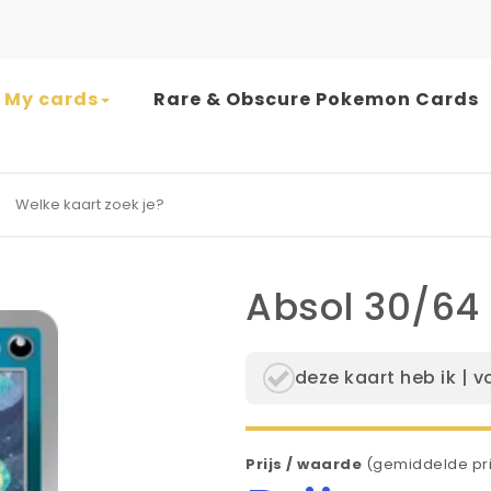
My cards
Rare & Obscure Pokemon Cards
earch for:
Absol 30/64 
deze kaart heb ik | v
Prijs / waarde
(gemiddelde pri