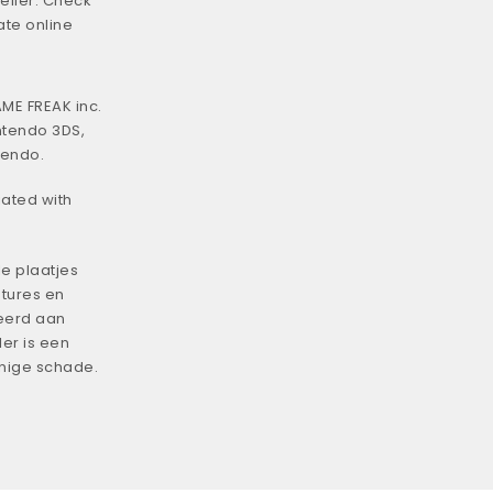
eller. Check
ate online
ME FREAK inc.
ntendo 3DS,
tendo.
iated with
e plaatjes
tures en
eerd aan
er is een
enige schade.