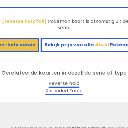
 [reverse holofoil]
Pokémon kaart is afkomstig uit d
serie.
on-holo versie
Bekijk prijs van alle
Absol
Pokém
Gerelateerde kaarten in dezelfde serie of type
Reverse holo
Shrouded Fable