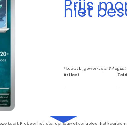
Prijs m
niet be
* Laatst bijgewerkt op:
3 August
Artiest
Zel
-
-
ze kaart. Probeer het later opnieuw of controleer het kaartnu