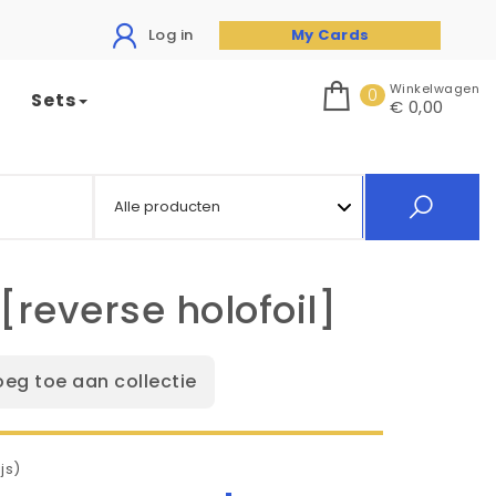
Log in
My Cards
Winkelwagen
0
Sets
€ 0,00
[reverse holofoil]
oeg toe aan collectie
js)