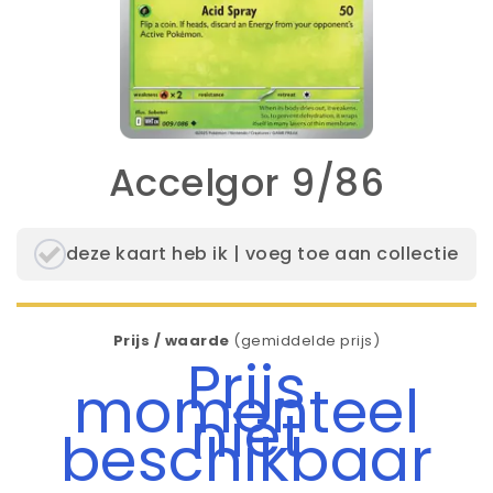
Accelgor 9/86
deze kaart heb ik | voeg toe aan collectie
Prijs / waarde
(gemiddelde prijs)
Prijs
momenteel
niet
beschikbaar