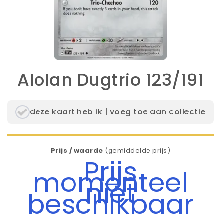
Alolan Dugtrio 123/191
deze kaart heb ik | voeg toe aan collectie
Prijs / waarde
(gemiddelde prijs)
Prijs
momenteel
niet
beschikbaar