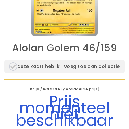
Alolan Golem 46/159
deze kaart heb ik | voeg toe aan collectie
Prijs / waarde
(gemiddelde prijs)
Prijs
momenteel
niet
beschikbaar