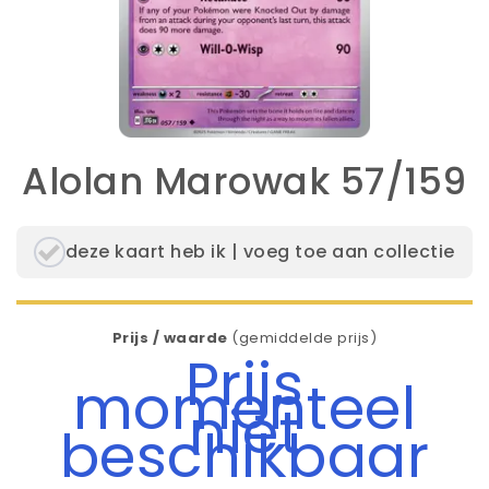
Alolan Marowak 57/159
deze kaart heb ik | voeg toe aan collectie
Prijs / waarde
(gemiddelde prijs)
Prijs
momenteel
niet
beschikbaar