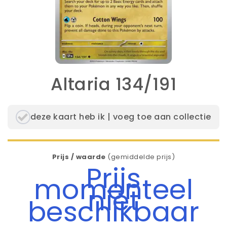
Altaria 134/191
deze kaart heb ik | voeg toe aan collectie
Prijs / waarde
(gemiddelde prijs)
Prijs
momenteel
niet
beschikbaar