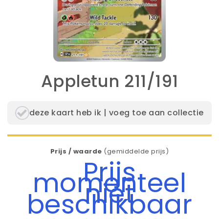
Appletun 211/191
deze kaart heb ik | voeg toe aan collectie
Prijs / waarde
(gemiddelde prijs)
Prijs
momenteel
niet
beschikbaar