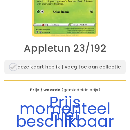
Appletun 23/192
deze kaart heb ik | voeg toe aan collectie
Prijs / waarde
(gemiddelde prijs)
Prijs
momenteel
niet
beschikbaar