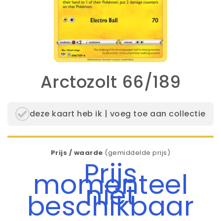
Arctozolt 66/189
deze kaart heb ik | voeg toe aan collectie
Prijs / waarde
(gemiddelde prijs)
Prijs
momenteel
niet
beschikbaar