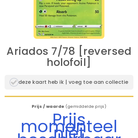
Ariados 7/78 [reversed
holofoil]
deze kaart heb ik | voeg toe aan collectie
Prijs / waarde
(gemiddelde prijs)
Prijs
momenteel
niet