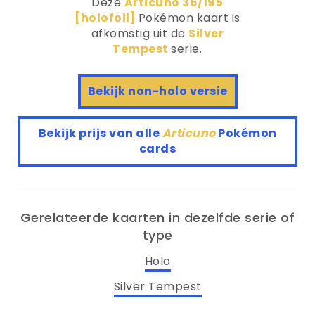
Deze
Articuno 36/195
[holofoil]
Pokémon kaart is
afkomstig uit de
Silver
Tempest
serie.
Bekijk non-holo versie
Bekijk prijs van alle
Articuno
Pokémon
cards
Gerelateerde kaarten in dezelfde serie of
type
Holo
Silver Tempest