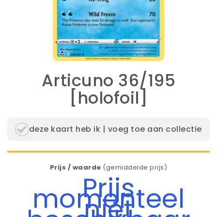
Articuno 36/195
[holofoil]
deze kaart heb ik | voeg toe aan collectie
Prijs / waarde
(gemiddelde prijs)
Prijs
momenteel
niet