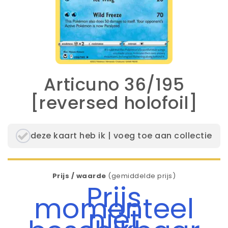
Articuno 36/195
[reversed holofoil]
deze kaart heb ik | voeg toe aan collectie
Prijs / waarde
(gemiddelde prijs)
Prijs
momenteel
niet