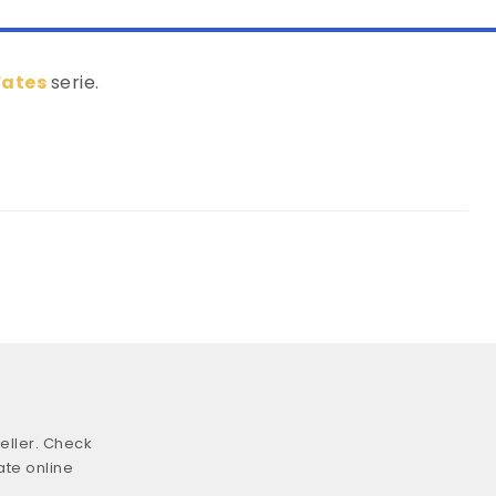
Fates
serie.
eller. Check
ate online