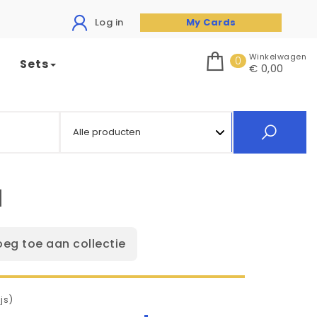
Log in
My Cards
Winkelwagen
0
Sets
€ 0,00
1
oeg toe aan collectie
js)