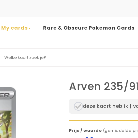
My cards
Rare & Obscure Pokemon Cards
earch for:
Arven 235/9
deze kaart heb ik | v
Prijs / waarde
(gemiddelde pri