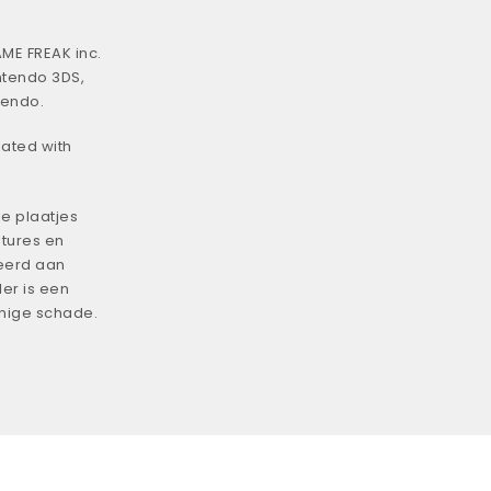
ME FREAK inc.
ntendo 3DS,
tendo.
iated with
e plaatjes
tures en
eerd aan
er is een
enige schade.