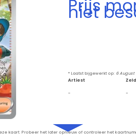
Prijs m
niet be
* Laatst bijgewerkt op:
6 August
Artiest
Zel
-
-
ze kaart. Probeer het later opnieuw of controleer het kaartnu