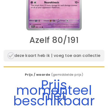
Azelf 80/191
deze kaart heb ik | voeg toe aan collectie
Prijs / waarde
(gemiddelde prijs)
Prijs
momenteel
niet
beschikbaar