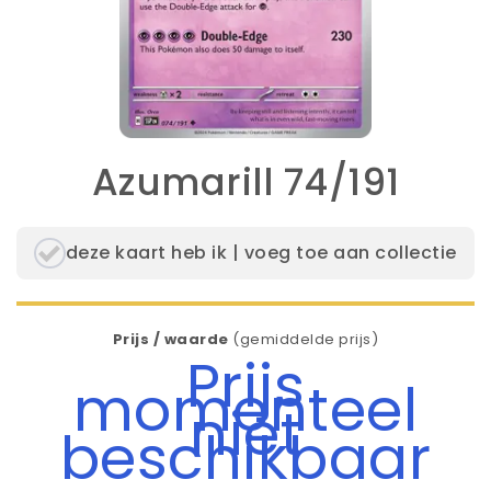
Azumarill 74/191
deze kaart heb ik | voeg toe aan collectie
Prijs / waarde
(gemiddelde prijs)
Prijs
momenteel
niet
beschikbaar