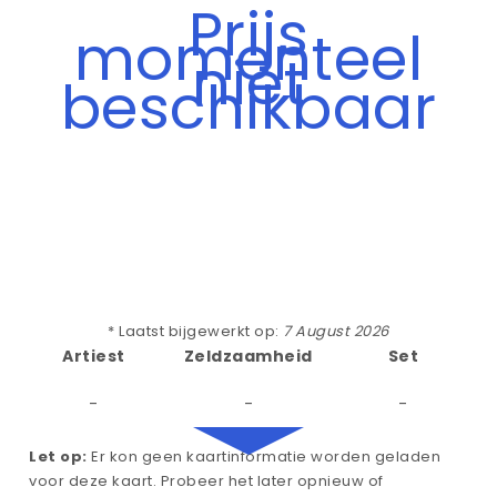
Prijs
momenteel
niet
beschikbaar
* Laatst bijgewerkt op:
7 August 2026
Artiest
Zeldzaamheid
Set
-
-
-
Let op:
Er kon geen kaartinformatie worden geladen
voor deze kaart. Probeer het later opnieuw of