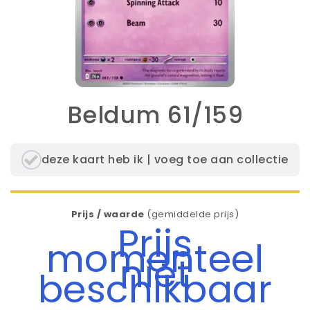
Beldum 61/159
deze kaart heb ik | voeg toe aan collectie
Prijs / waarde
(gemiddelde prijs)
Prijs
momenteel
niet
beschikbaar