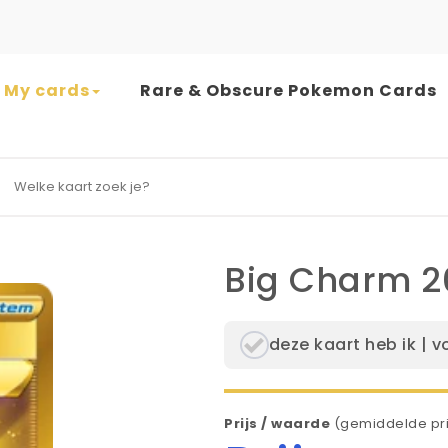
My cards
Rare & Obscure Pokemon Cards
earch for:
Big Charm 2
deze kaart heb ik | v
Prijs / waarde
(gemiddelde pri