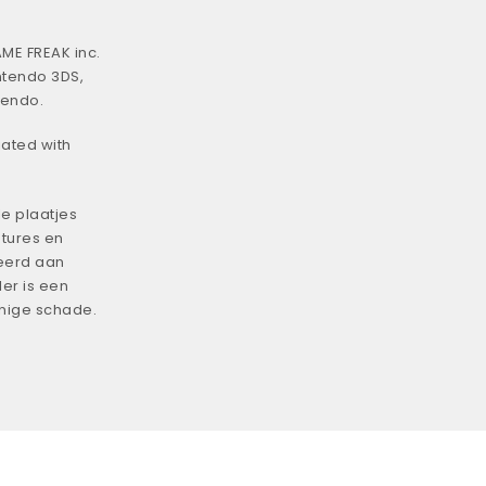
ME FREAK inc.
ntendo 3DS,
tendo.
iated with
e plaatjes
tures en
eerd aan
er is een
enige schade.