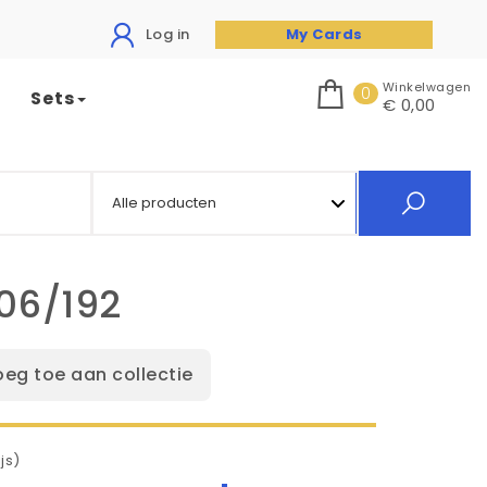
Log in
My Cards
Winkelwagen
0
Sets
€ 0,00
06/192
oeg toe aan collectie
js)