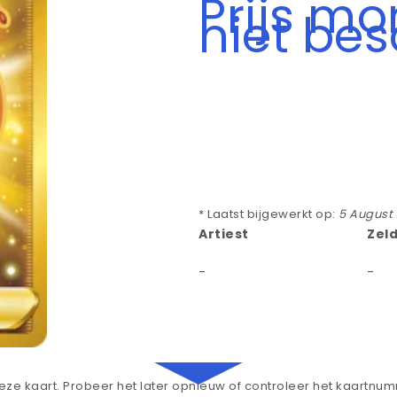
Prijs m
niet be
* Laatst bijgewerkt op:
5 August
Artiest
Zel
-
-
ze kaart. Probeer het later opnieuw of controleer het kaartnu