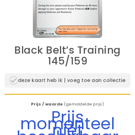
Black Belt’s Training
145/159
deze kaart heb ik | voeg toe aan collectie
Prijs / waarde
(gemiddelde prijs)
Prijs
momenteel
niet