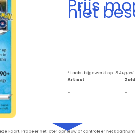
Prijs m
niet be
* Laatst bijgewerkt op:
6 August
Artiest
Zel
-
-
ze kaart. Probeer het later opnieuw of controleer het kaartnu