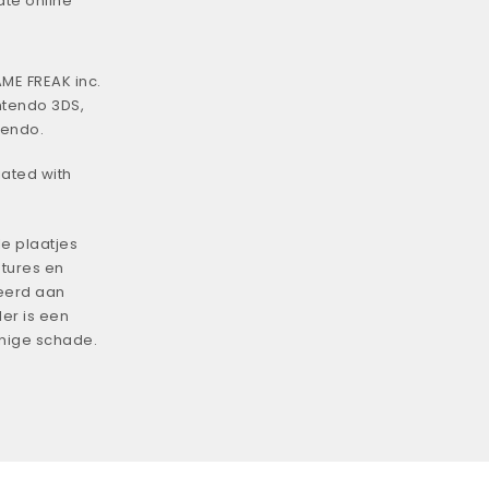
ate online
ME FREAK inc.
ntendo 3DS,
tendo.
iated with
e plaatjes
tures en
eerd aan
er is een
enige schade.