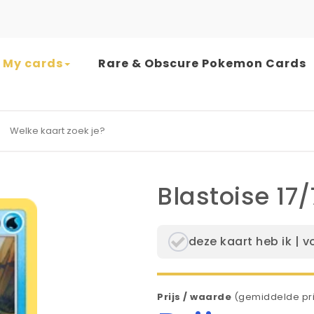
My cards
Rare & Obscure Pokemon Cards
earch for:
Blastoise 17/
deze kaart heb ik | v
Prijs / waarde
(gemiddelde pri