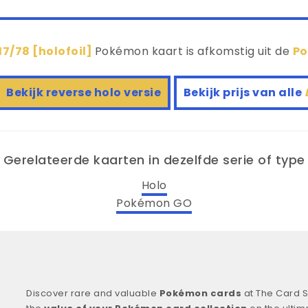
17/78 [holofoil]
Pokémon kaart is afkomstig uit de
P
Bekijk reverse holo versie
Bekijk prijs van alle
Gerelateerde kaarten in dezelfde serie of type
Holo
Pokémon GO
Discover rare and valuable
Pokémon cards
at The Card S