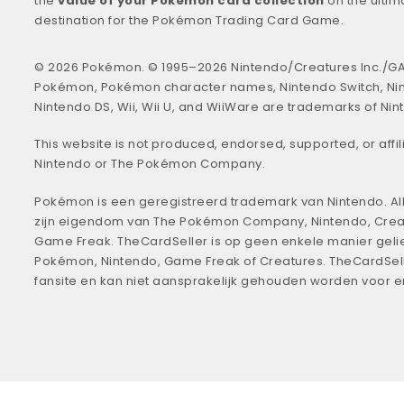
the
value of your Pokémon card collection
on the ultim
destination for the Pokémon Trading Card Game.
© 2026 Pokémon. © 1995–2026 Nintendo/Creatures Inc./GA
Pokémon, Pokémon character names, Nintendo Switch, Ni
Nintendo DS, Wii, Wii U, and WiiWare are trademarks of Nin
This website is not produced, endorsed, supported, or affil
Nintendo or The Pokémon Company.
Pokémon is een geregistreerd trademark van Nintendo. All
zijn eigendom van The Pokémon Company, Nintendo, Crea
Game Freak. TheCardSeller is op geen enkele manier geli
Pokémon, Nintendo, Game Freak of Creatures. TheCardSell
fansite en kan niet aansprakelijk gehouden worden voor 