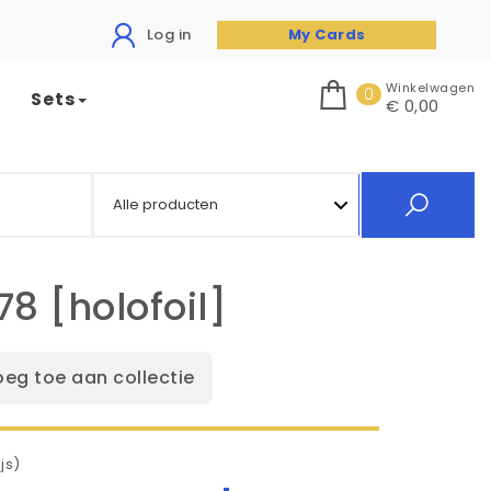
Log in
My Cards
Winkelwagen
0
Sets
€ 0,00
78 [holofoil]
oeg toe aan collectie
js)