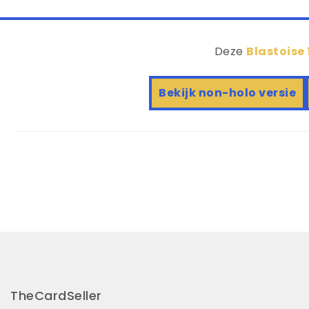
Deze
Blastoise 
Bekijk non-holo versie
TheCardSeller