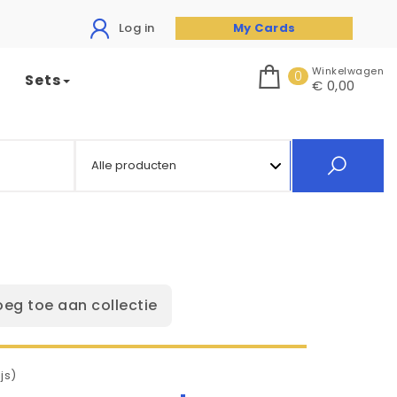
Log in
My Cards
Winkelwagen
0
Sets
€ 0,00
oeg toe aan collectie
js)