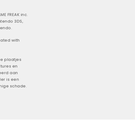
ME FREAK inc.
ntendo 3DS,
tendo.
iated with
e plaatjes
tures en
eerd aan
er is een
enige schade.