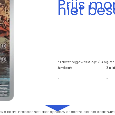
Prijs m
niet be
* Laatst bijgewerkt op:
8 August
Artiest
Zel
-
-
ze kaart. Probeer het later opnieuw of controleer het kaartnu