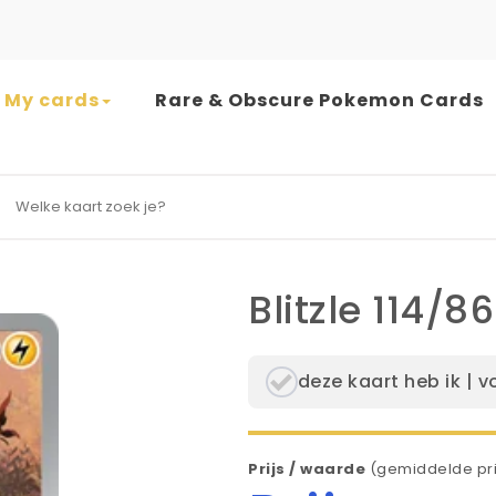
My cards
Rare & Obscure Pokemon Cards
earch for:
Blitzle 114/86
deze kaart heb ik | v
Prijs / waarde
(gemiddelde pri