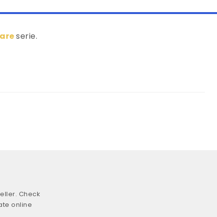
lare
serie.
eller. Check
ate online