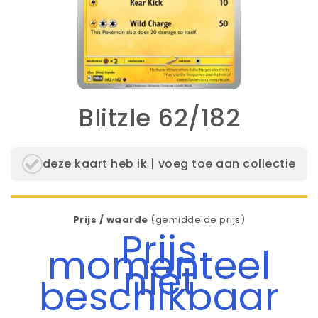
Blitzle 62/182
deze kaart heb ik | voeg toe aan collectie
Prijs / waarde
(gemiddelde prijs)
Prijs
momenteel
niet
beschikbaar