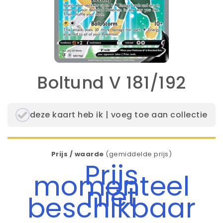
Boltund V 181/192
deze kaart heb ik | voeg toe aan collectie
Prijs / waarde
(gemiddelde prijs)
Prijs
momenteel
niet
beschikbaar