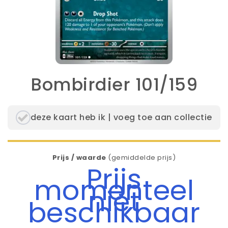
Bombirdier 101/159
deze kaart heb ik | voeg toe aan collectie
Prijs / waarde
(gemiddelde prijs)
Prijs
momenteel
niet
beschikbaar