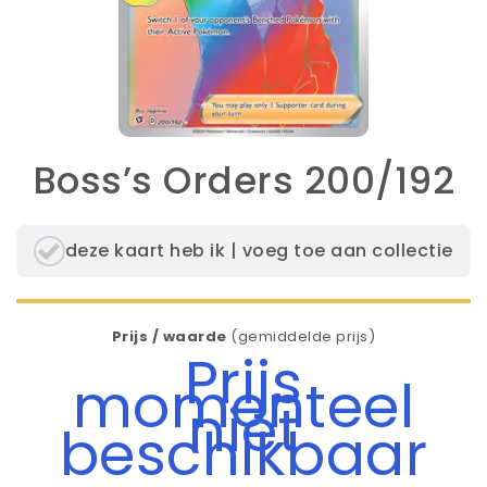
Boss’s Orders 200/192
deze kaart heb ik | voeg toe aan collectie
Prijs / waarde
(gemiddelde prijs)
Prijs
momenteel
niet
beschikbaar