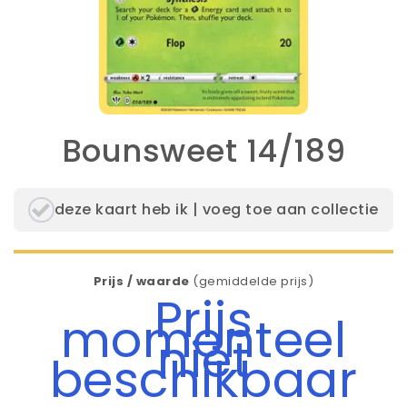
Bounsweet 14/189
deze kaart heb ik | voeg toe aan collectie
Prijs / waarde
(gemiddelde prijs)
Prijs
momenteel
niet
beschikbaar