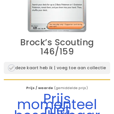
Brock’s Scouting
146/159
deze kaart heb ik | voeg toe aan collectie
Prijs / waarde
(gemiddelde prijs)
Prijs
momenteel
niet