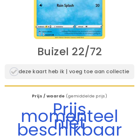
Buizel 22/72
deze kaart heb ik | voeg toe aan collectie
Prijs / waarde
(gemiddelde prijs)
Prijs
momenteel
niet
beschikbaar