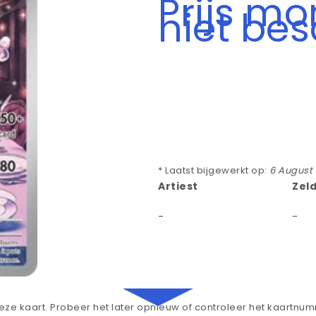
Prijs m
niet be
* Laatst bijgewerkt op:
6 August
Artiest
Zel
-
-
ze kaart. Probeer het later opnieuw of controleer het kaartnu