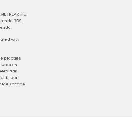
ME FREAK inc.
ntendo 3DS,
tendo.
iated with
e plaatjes
tures en
eerd aan
er is een
enige schade.