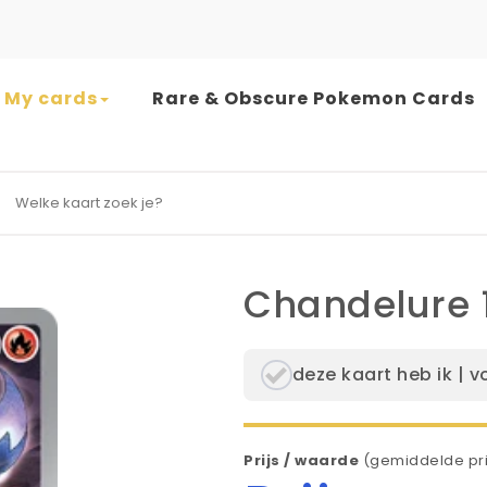
My cards
Rare & Obscure Pokemon Cards
earch for:
Chandelure 
deze kaart heb ik | v
Prijs / waarde
(gemiddelde pri