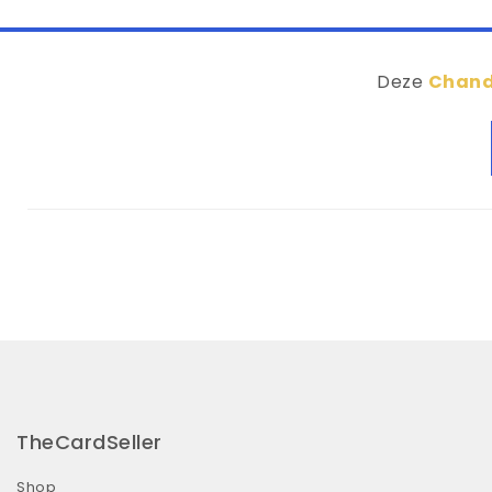
Deze
Chand
TheCardSeller
Shop