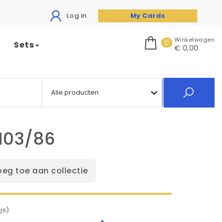
Log in
My Cards
Winkelwagen
0
Sets
€ 0,00
103/86
oeg toe aan collectie
js)