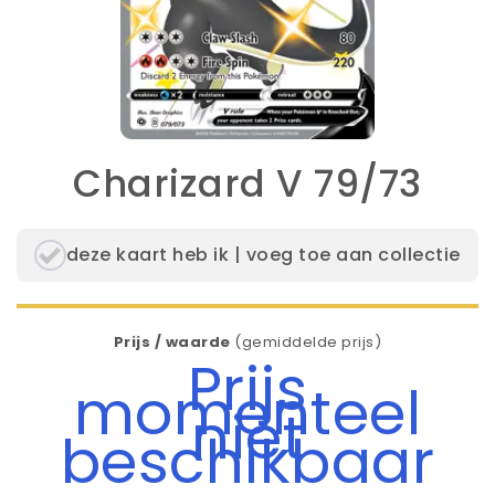
Charizard V 79/73
deze kaart heb ik | voeg toe aan collectie
Prijs / waarde
(gemiddelde prijs)
Prijs
momenteel
niet
beschikbaar