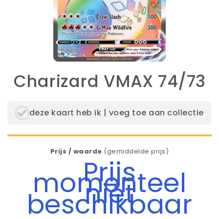
Charizard VMAX 74/73
deze kaart heb ik | voeg toe aan collectie
Prijs / waarde
(gemiddelde prijs)
Prijs
momenteel
niet
beschikbaar