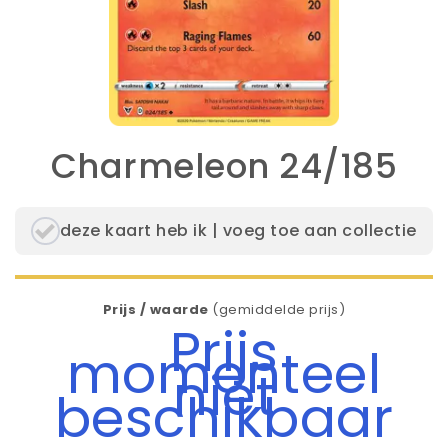
Charmeleon 24/185
deze kaart heb ik | voeg toe aan collectie
Prijs / waarde
(gemiddelde prijs)
Prijs
momenteel
niet
beschikbaar